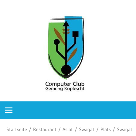
Zum
Comput
Inhalt
springen
Club
Gemeng
Koplesc
Computer
Club
Gemeng
Koplescht
Startseite
/
Restaurant
/
Asiat
/
Swagat
/
Plats
/ Swagat