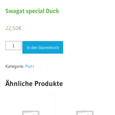
Swagat special Duck
22,50
€
Swagat
In den Warenkorb
special
Duck
Kategorie:
Plats
Menge
Ähnliche Produkte