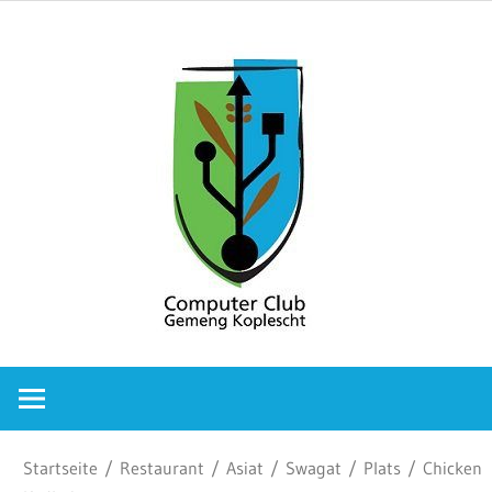
Zum
Comput
Inhalt
springen
Club
Gemeng
Koplesc
Computer
Club
Gemeng
Koplescht
Startseite
/
Restaurant
/
Asiat
/
Swagat
/
Plats
/ Chicken