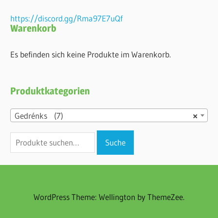
https://discord.gg/Rma97E7uQf
Warenkorb
Es befinden sich keine Produkte im Warenkorb.
Produktkategorien
Gedrénks (7)
×
Suche
Suche
nach:
WordPress Theme: Wellington by ThemeZee.