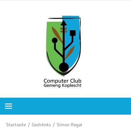
Zum
Comput
Inhalt
springen
Club
Gemeng
Koplesc
Computer
Club
Gemeng
Koplescht
Startseite
/
Gedrénks
/ Simon Regal