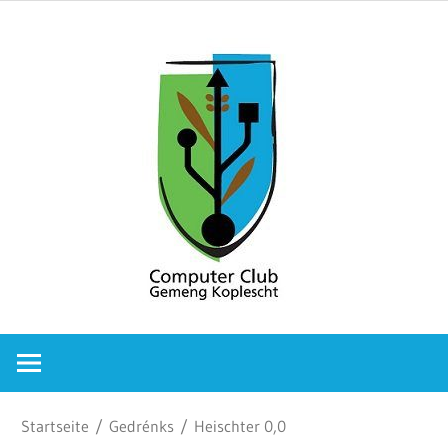
Zum
Comput
Inhalt
springen
Club
Gemeng
Koplesc
Computer
Club
Gemeng
Koplescht
Startseite
/
Gedrénks
/ Heischter 0,0