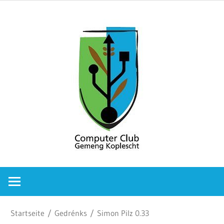
Zum
Comput
Inhalt
springen
Club
Gemeng
Koplesc
Computer
Club
Gemeng
Koplescht
Startseite
/
Gedrénks
/ Simon Pilz 0.33