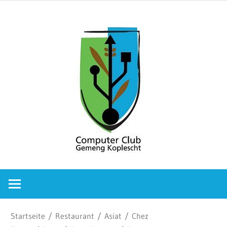
Zum
Comput
Inhalt
springen
Club
Gemeng
Koplesc
Computer
Club
Gemeng
Koplescht
Startseite
/
Restaurant
/
Asiat
/
Chez