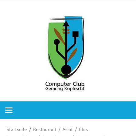
Zum
Comput
Inhalt
springen
Club
Gemeng
Koplesc
Computer
Club
Gemeng
Koplescht
Startseite
/
Restaurant
/
Asiat
/
Chez