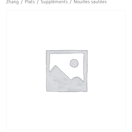
Zhang
/
Plats
/
Suppléments
/ Nouilles sautées