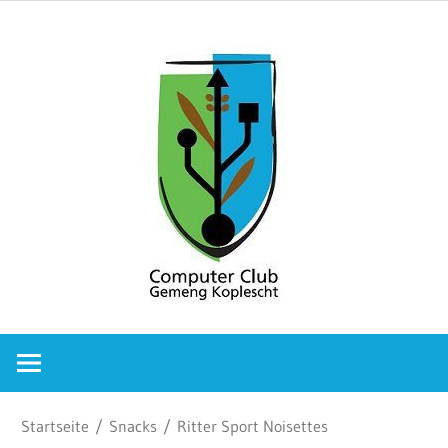
Zum
Comput
Inhalt
springen
Club
Gemeng
Koplesc
Computer
Club
Gemeng
Koplescht
Startseite
/
Snacks
/ Ritter Sport Noisettes