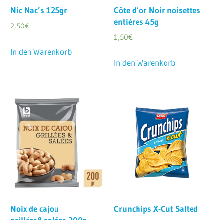
Nic Nac’s 125gr
Côte d’or Noir noisettes
entières 45g
2,50
€
1,50
€
In den Warenkorb
In den Warenkorb
Noix de cajou
Crunchips X-Cut Salted
grillées&salées 200g