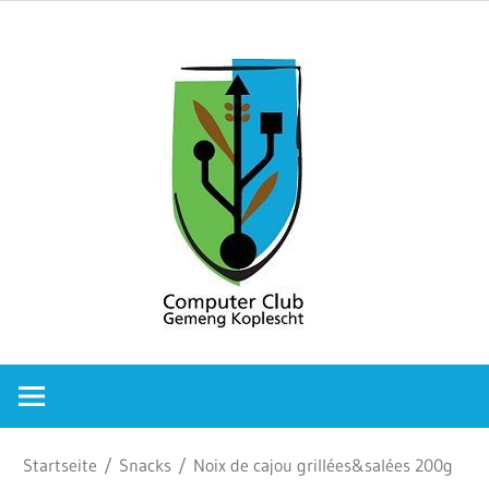
Zum
Comput
Inhalt
springen
Club
Gemeng
Koplesc
Computer
Club
Gemeng
Koplescht
Startseite
/
Snacks
/ Noix de cajou grillées&salées 200g