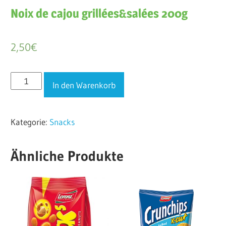
Noix de cajou grillées&salées 200g
2,50
€
Noix
In den Warenkorb
de
cajou
Kategorie:
Snacks
grillées&salées
200g
Menge
Ähnliche Produkte