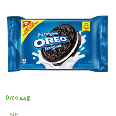
Oreo 44g
0,50
€