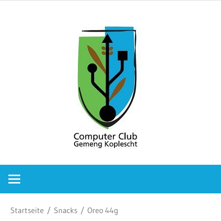
Zum
Comput
Inhalt
springen
Club
Gemeng
Koplesc
Computer
Club
Gemeng
Koplescht
Startseite
/
Snacks
/ Oreo 44g