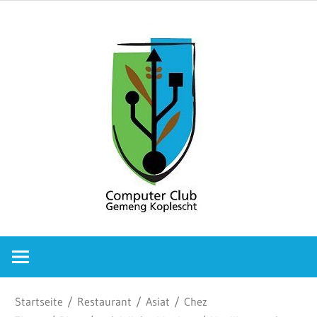
Zum
Comput
Inhalt
springen
Club
Gemeng
Koplesc
Computer
Club
Gemeng
Koplescht
Startseite
/
Restaurant
/
Asiat
/
Chez