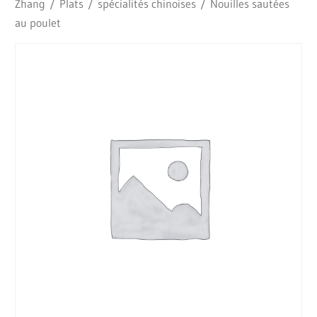
Zhang
/
Plats
/
spécialités chinoises
/ Nouilles sautées
au poulet