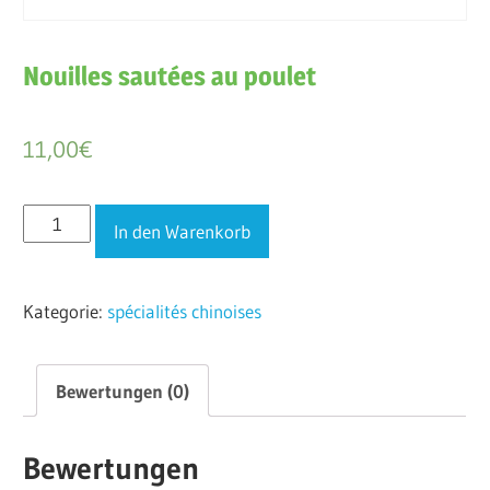
Nouilles sautées au poulet
11,00
€
Nouilles
In den Warenkorb
sautées
au
Kategorie:
spécialités chinoises
poulet
Menge
Bewertungen (0)
Bewertungen