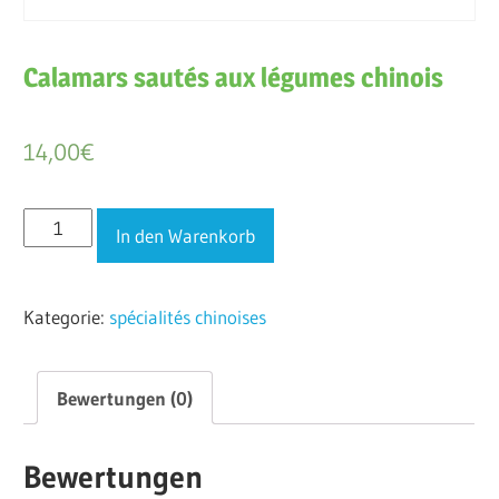
Calamars sautés aux légumes chinois
14,00
€
Calamars
In den Warenkorb
sautés
aux
Kategorie:
spécialités chinoises
légumes
chinois
Menge
Bewertungen (0)
Bewertungen