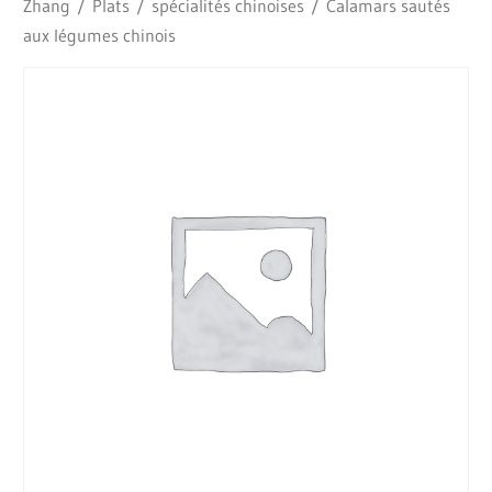
Zhang
/
Plats
/
spécialités chinoises
/ Calamars sautés
aux légumes chinois