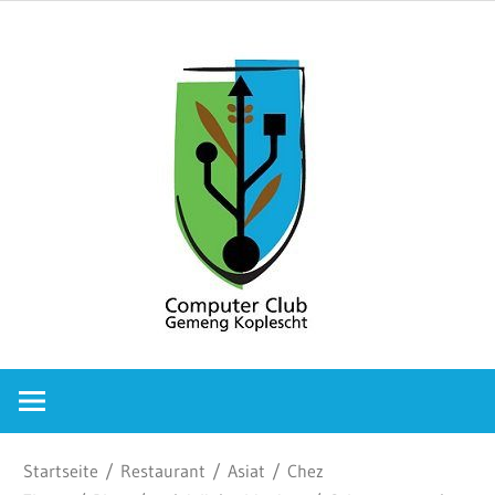
Zum
Comput
Inhalt
springen
Club
Gemeng
Koplesc
Computer
Club
Gemeng
Koplescht
Startseite
/
Restaurant
/
Asiat
/
Chez