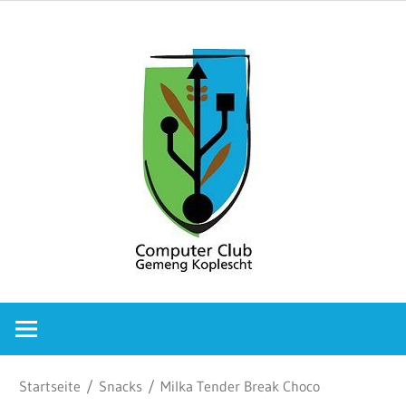
Zum
Comput
Inhalt
springen
Club
Gemeng
Koplesc
Computer
Club
Gemeng
Koplescht
Startseite
/
Snacks
/ Milka Tender Break Choco