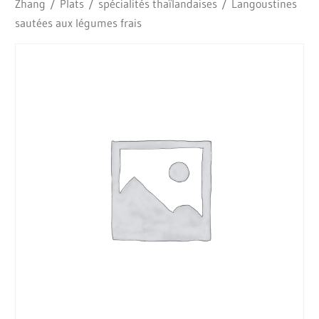
Zhang
/
Plats
/
spécialités thaïlandaises
/ Langoustines
sautées aux légumes frais