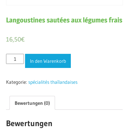
Langoustines sautées aux légumes frais
16,50
€
Langoustines
In den Warenkorb
sautées
aux
Kategorie:
spécialités thaïlandaises
légumes
frais
Menge
Bewertungen (0)
Bewertungen