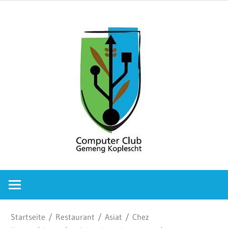
Zum
Comput
Inhalt
springen
Club
Gemeng
Koplesc
Computer
Club
Gemeng
Koplescht
Startseite
/
Restaurant
/
Asiat
/
Chez