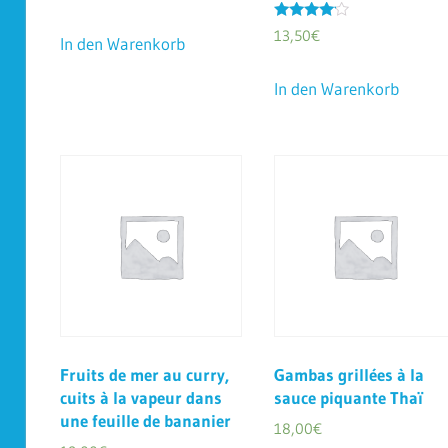
Bewertet
13,50
€
In den Warenkorb
mit
4.00
von 5
In den Warenkorb
Fruits de mer au curry,
Gambas grillées à la
cuits à la vapeur dans
sauce piquante Thaï
une feuille de bananier
18,00
€