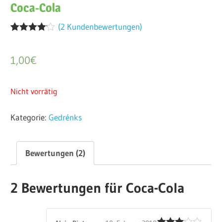
Coca-Cola
(
2
Kundenbewertungen)
Bewertet
2
mit
4.00
von 5,
1,00
€
basierend
auf
Kundenbewertungen
Nicht vorrätig
Kategorie:
Gedrénks
Bewertungen (2)
2 Bewertungen für
Coca-Cola