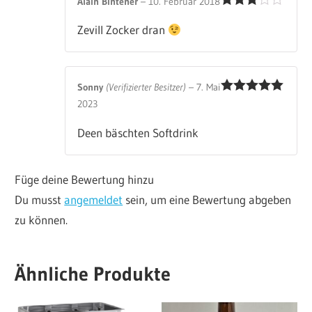
Alain Bintener
–
10. Februar 2018
Bewertet
Zevill Zocker dran
mit
3
von 5
Sonny
(Verifizierter Besitzer)
–
7. Mai
Bewertet mit
2023
5
von 5
Deen bäschten Softdrink
Füge deine Bewertung hinzu
Du musst
angemeldet
sein, um eine Bewertung abgeben
zu können.
Ähnliche Produkte