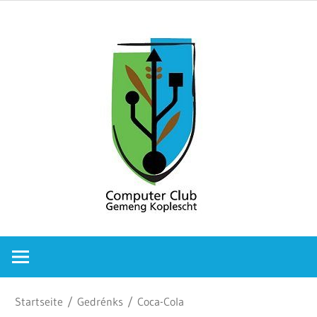
Zum
Comput
Inhalt
springen
Club
Gemeng
Koplesc
Computer
Club
Gemeng
Koplescht
Startseite
/
Gedrénks
/ Coca-Cola