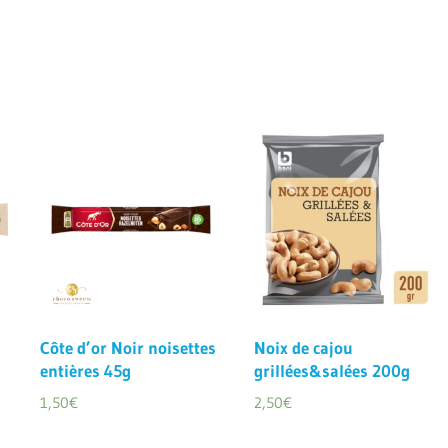
Côte d’or Noir noisettes
Noix de cajou
entières 45g
grillées&salées 200g
1,50
€
2,50
€