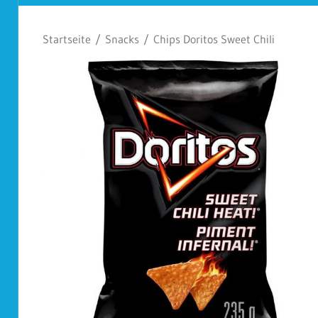
Koplescht
Startseite
/
Snacks
/ Chips Doritos Sweet Chili