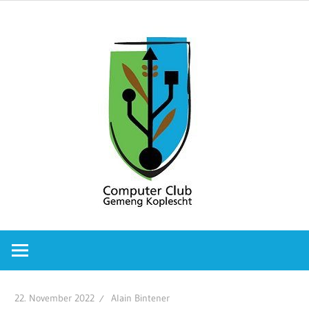
Zum
Comput
Inhalt
springen
Club
Gemeng
Koplesc
Computer
Club
Gemeng
Koplescht
22. November 2022
Alain Bintener