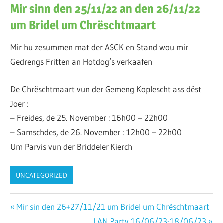
Mir sinn den 25/11/22 an den 26/11/22
um Bridel um Chrëschtmaart
Mir hu zesummen mat der ASCK en Stand wou mir
Gedrengs Fritten an Hotdog’s verkaafen
De Chrëschtmaart vun der Gemeng Koplescht ass dëst
Joer :
– Freides, de 25. November : 16h00 – 22h00
– Samschdes, de 26. November : 12h00 – 22h00
Um Parvis vun der Briddeler Kierch
UNCATEGORIZED
Beitrags-
Vorheriger
Mir sin den 26+27/11/21 um Bridel um Chrëschtmaart
Beitrag:
Nächster
LAN Party 16/06/23-18/06/23