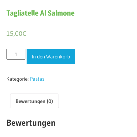
Tagliatelle Al Salmone
15,00
€
Tagliatelle
In den Warenkorb
Al
Salmone
Kategorie:
Pastas
Menge
Bewertungen (0)
Bewertungen