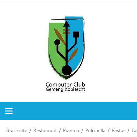
Zum
Comput
Inhalt
springen
Club
Gemeng
Koplesc
Computer
Club
Gemeng
Koplescht
Startseite
/
Restaurant
/
Pizzeria
/
Pulcinella
/
Pastas
/ Tag