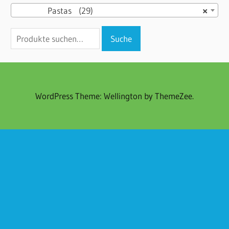
Pastas (29)
×
Suche
Suche
nach:
WordPress Theme: Wellington by ThemeZee.