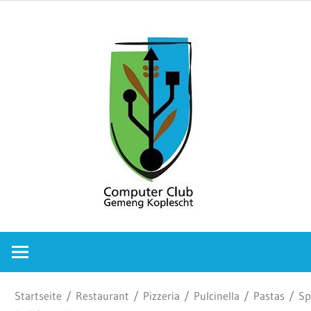
Zum
Comput
Inhalt
springen
Club
Gemeng
Koplesc
Computer
Club
Gemeng
Koplescht
Startseite
/
Restaurant
/
Pizzeria
/
Pulcinella
/
Pastas
/ Sp