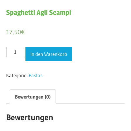
Spaghetti Agli Scampi
17,50
€
Spaghetti
In den Warenkorb
Agli
Scampi
Kategorie:
Pastas
Menge
Bewertungen (0)
Bewertungen