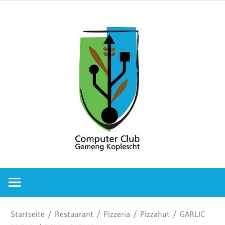
Zum
Comput
Inhalt
springen
Club
Gemeng
Koplesc
Computer
Club
Gemeng
Koplescht
Startseite
/
Restaurant
/
Pizzeria
/
Pizzahut
/
GARLIC