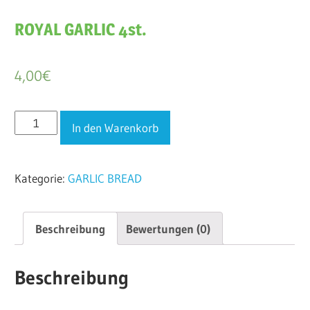
ROYAL GARLIC 4st.
4,00
€
ROYAL
In den Warenkorb
GARLIC
4st.
Kategorie:
GARLIC BREAD
Menge
Beschreibung
Bewertungen (0)
Beschreibung