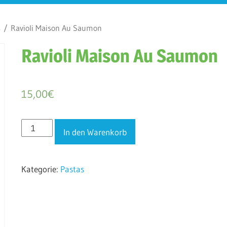
s
/ Ravioli Maison Au Saumon
Ravioli Maison Au Saumon
15,00
€
Ravioli
In den Warenkorb
Maison
Au
Kategorie:
Pastas
Saumon
Menge