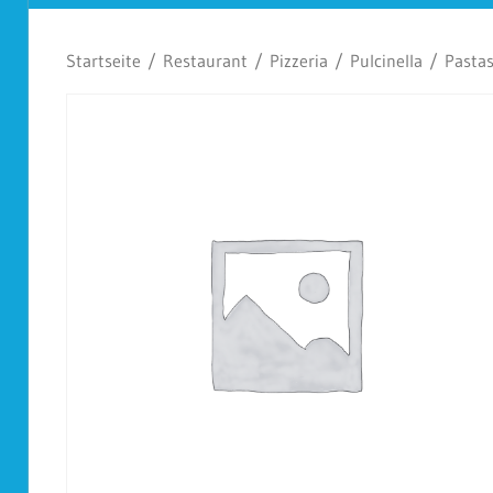
Koplescht
Startseite
/
Restaurant
/
Pizzeria
/
Pulcinella
/
Pasta