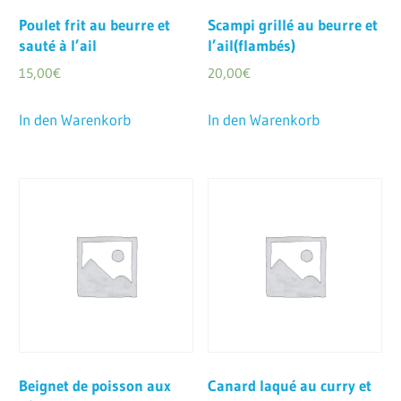
Poulet frit au beurre et
Scampi grillé au beurre et
sauté à l’ail
l’ail(flambés)
15,00
€
20,00
€
In den Warenkorb
In den Warenkorb
Beignet de poisson aux
Canard laqué au curry et