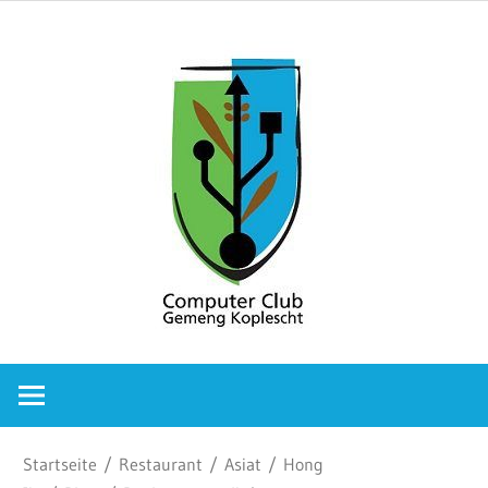
Zum
Comput
Inhalt
springen
Club
Gemeng
Koplesc
Computer
Club
Gemeng
Koplescht
Startseite
/
Restaurant
/
Asiat
/
Hong