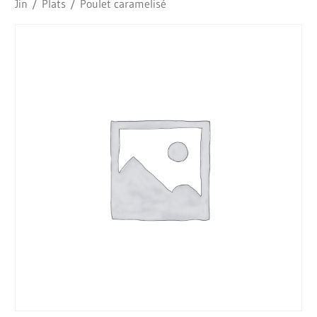
Jin
/
Plats
/ Poulet caramelisé