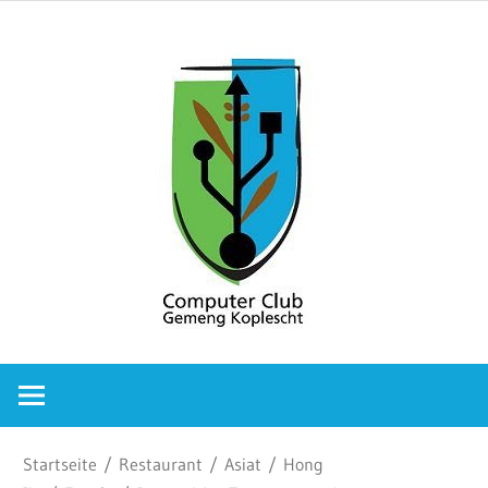
Zum
Comput
Inhalt
springen
Club
Gemeng
Koplesc
Computer
Club
Gemeng
Koplescht
Startseite
/
Restaurant
/
Asiat
/
Hong