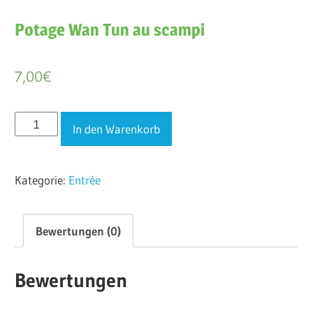
Potage Wan Tun au scampi
7,00
€
Potage
In den Warenkorb
Wan
Tun
Kategorie:
Entrée
au
scampi
Menge
Bewertungen (0)
Bewertungen