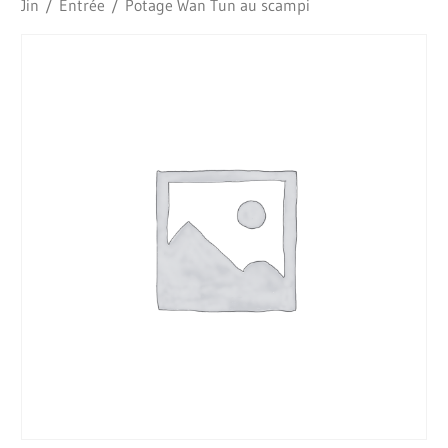
Jin
/
Entrée
/ Potage Wan Tun au scampi