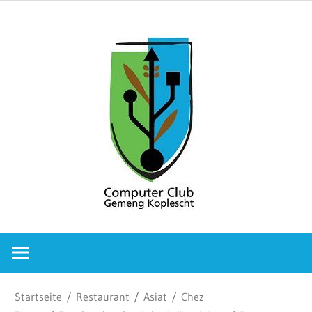
Zum
Comput
Inhalt
springen
Club
Gemeng
Koplesc
Computer
Club
Gemeng
Koplescht
Startseite
/
Restaurant
/
Asiat
/
Chez