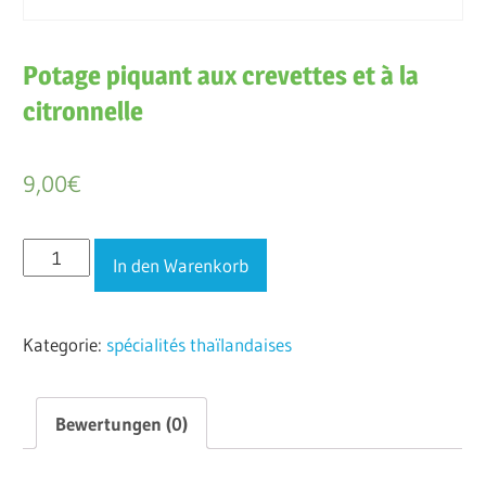
Potage piquant aux crevettes et à la
citronnelle
9,00
€
Potage
In den Warenkorb
piquant
aux
Kategorie:
spécialités thaïlandaises
crevettes
et
à
Bewertungen (0)
la
citronnelle