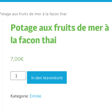
otage aux fruits de mer à la facon thai
Potage aux fruits de mer à
la facon thai
7,00
€
Potage
In den Warenkorb
aux
fruits
Kategorie:
Entrée
de
mer
à