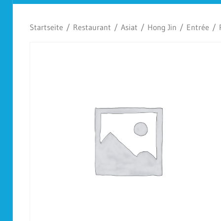
Koplescht
Startseite
/
Restaurant
/
Asiat
/
Hong Jin
/
Entrée
/ P