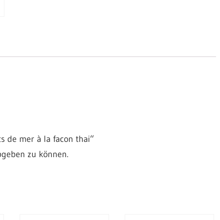
la
facon
thai
Menge
s de mer à la facon thai“
bgeben zu können.