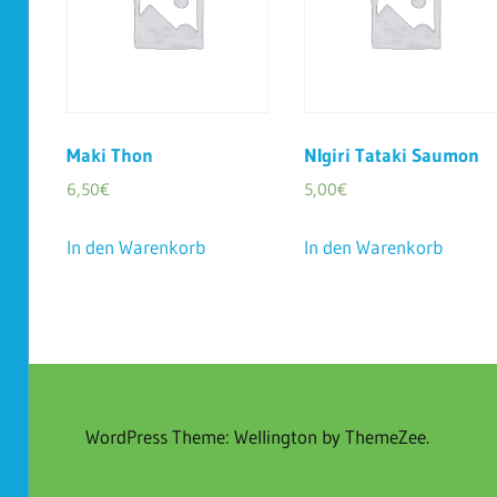
Maki Thon
NIgiri Tataki Saumon
6,50
€
5,00
€
In den Warenkorb
In den Warenkorb
WordPress Theme: Wellington by ThemeZee.