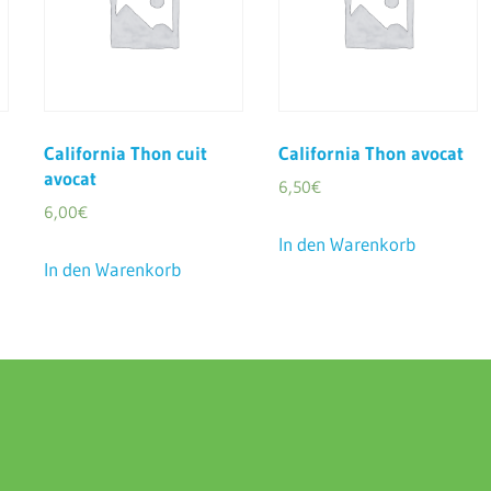
California Thon cuit
California Thon avocat
avocat
6,50
€
6,00
€
In den Warenkorb
In den Warenkorb