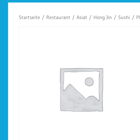
Koplescht
Startseite
/
Restaurant
/
Asiat
/
Hong Jin
/
Sushi
/ Pl