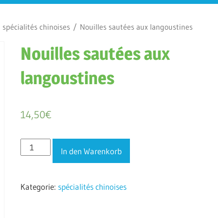
/
spécialités chinoises
/ Nouilles sautées aux langoustines
Nouilles sautées aux
langoustines
14,50
€
Nouilles
In den Warenkorb
sautées
aux
Kategorie:
spécialités chinoises
langoustines
Menge