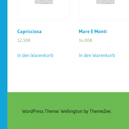
Capricciosa
Mare E Monti
12,50
€
14,00
€
In den Warenkorb
In den Warenkorb
WordPress Theme: Wellington by ThemeZee.