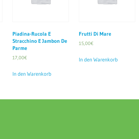
Piadina-Rucola E
Frutti Di Mare
Stracchino E Jambon De
15,00
€
Parme
17,00
€
In den Warenkorb
In den Warenkorb