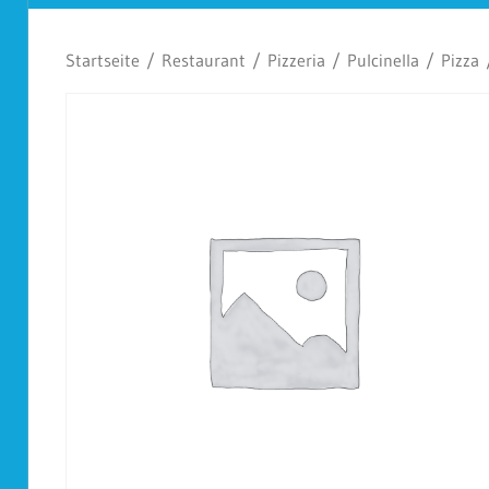
Koplescht
Startseite
/
Restaurant
/
Pizzeria
/
Pulcinella
/
Pizza
/