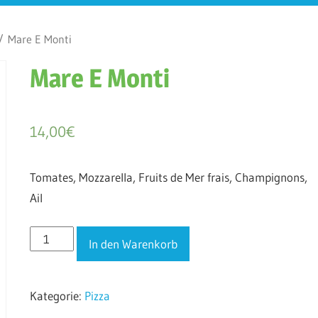
 Mare E Monti
Mare E Monti
14,00
€
Tomates, Mozzarella, Fruits de Mer frais, Champignons,
Ail
Mare
In den Warenkorb
E
Monti
Kategorie:
Pizza
Menge