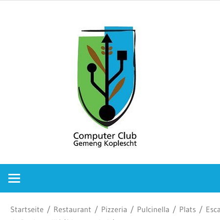
Zum
Comput
Inhalt
springen
Club
Gemeng
Koplesc
Computer
Club
Gemeng
Koplescht
Startseite
/
Restaurant
/
Pizzeria
/
Pulcinella
/
Plats
/ Esca