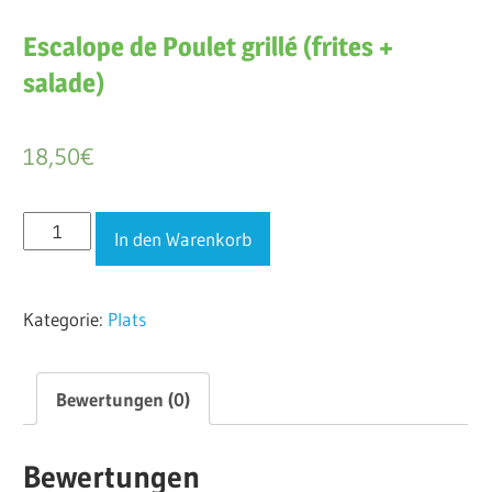
Escalope de Poulet grillé (frites +
salade)
18,50
€
Escalope
In den Warenkorb
de
Poulet
Kategorie:
Plats
grillé
(frites
+
Bewertungen (0)
salade)
Menge
Bewertungen