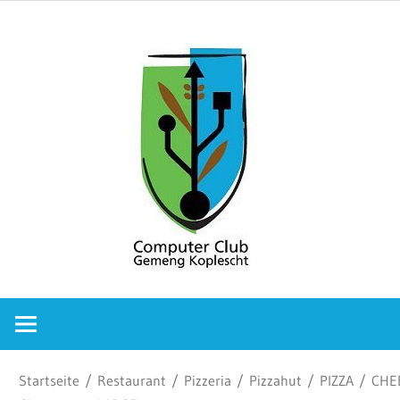
Zum
Comput
Inhalt
springen
Club
Gemeng
Koplesc
Computer
Club
Gemeng
Koplescht
Startseite
/
Restaurant
/
Pizzeria
/
Pizzahut
/
PIZZA
/ CHE