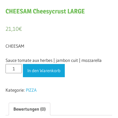
CHEESAM Cheesycrust LARGE
21,10
€
CHEESAM
Sauce tomate aux herbes | jambon cuit | mozzarella
CHEESAM
In den Warenkorb
Cheesycrust
LARGE
Kategorie:
PIZZA
Menge
Bewertungen (0)