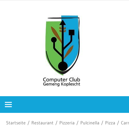
Zum
Comput
Inhalt
springen
Club
Gemeng
Koplesc
Computer
Club
Gemeng
Koplescht
Startseite
/
Restaurant
/
Pizzeria
/
Pulcinella
/
Pizza
/ Carr