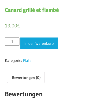
Canard grillé et flambé
19,00
€
Canard
In den Warenkorb
grillé
et
Kategorie:
Plats
flambé
Menge
Bewertungen (0)
Bewertungen