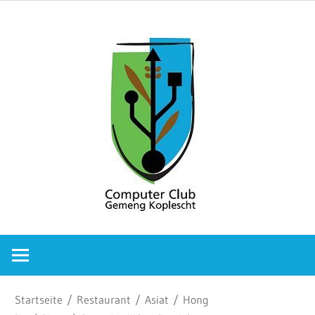
Zum
Comput
Inhalt
springen
Club
Gemeng
Koplesc
Computer
Club
Gemeng
Koplescht
Startseite
/
Restaurant
/
Asiat
/
Hong