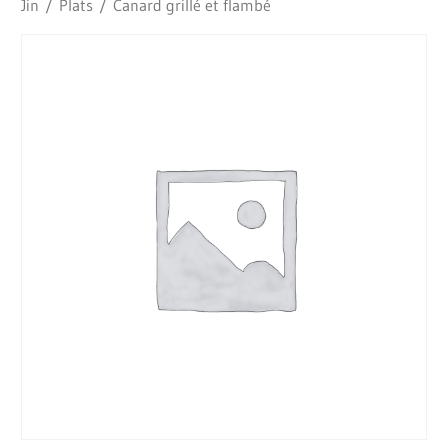
Jin
/
Plats
/ Canard grillé et flambé