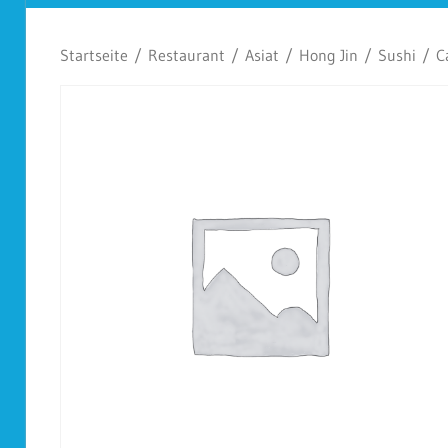
Koplescht
Startseite
/
Restaurant
/
Asiat
/
Hong Jin
/
Sushi
/ Ca