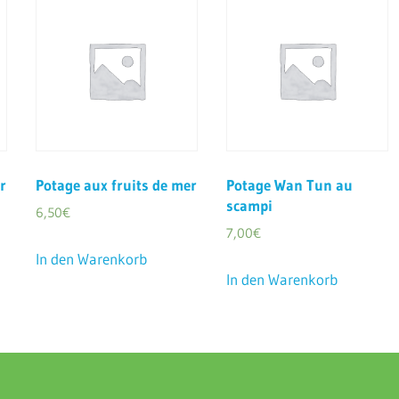
r
Potage aux fruits de mer
Potage Wan Tun au
scampi
6,50
€
7,00
€
In den Warenkorb
In den Warenkorb