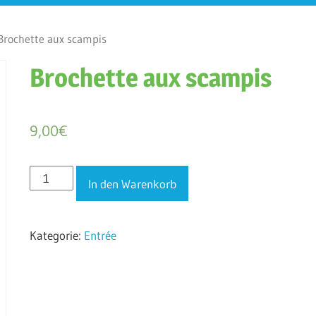
rochette aux scampis
Brochette aux scampis
9,00
€
Brochette
In den Warenkorb
aux
scampis
Kategorie:
Entrée
Menge