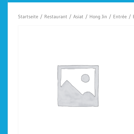
Koplescht
Startseite
/
Restaurant
/
Asiat
/
Hong Jin
/
Entrée
/ B