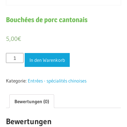
Bouchées de porc cantonais
5,00
€
Bouchées
In den Warenkorb
de
porc
Kategorie:
Entrées - spécialités chinoises
cantonais
Menge
Bewertungen (0)
Bewertungen