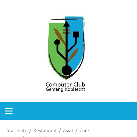
Zum
Comput
Inhalt
springen
Club
Gemeng
Koplesc
Computer
Club
Gemeng
Koplescht
Startseite
/
Restaurant
/
Asiat
/
Chez