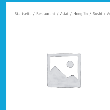
Koplescht
Startseite
/
Restaurant
/
Asiat
/
Hong Jin
/
Sushi
/ Ac