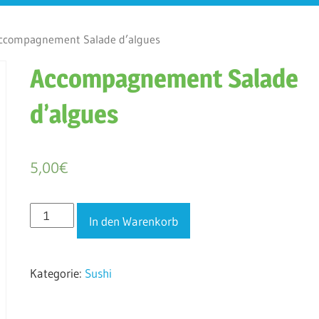
compagnement Salade d’algues
Accompagnement Salade
d’algues
5,00
€
Accompagnement
In den Warenkorb
Salade
d'algues
Kategorie:
Sushi
Menge