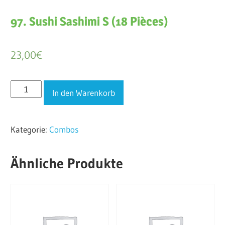
97. Sushi Sashimi S (18 Pièces)
23,00
€
97.
In den Warenkorb
Sushi
Sashimi
Kategorie:
Combos
S
(18
Pièces)
Ähnliche Produkte
Menge