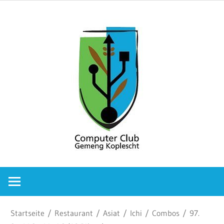
Zum
Comput
Inhalt
springen
Club
Gemeng
Koplesc
Computer
Club
Gemeng
Koplescht
Startseite
/
Restaurant
/
Asiat
/
Ichi
/
Combos
/ 97.