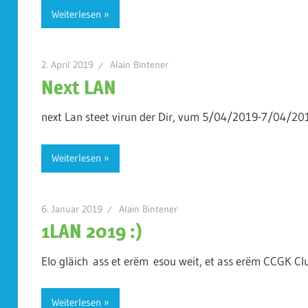
Weiterlesen
2. April 2019
Alain Bintener
Next LAN
next Lan steet virun der Dir, vum 5/04/2019-7/04/2019
Weiterlesen
6. Januar 2019
Alain Bintener
1LAN 2019 :)
Elo gläich ass et erëm esou weit, et ass erëm CCGK Clu
Weiterlesen