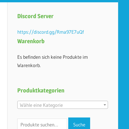
Discord Server
https://discord.gg/Rma97E7uQf
Warenkorb
Es befinden sich keine Produkte im
Warenkorb.
Produktkategorien
Wähle eine Kategorie
Suche
Suche