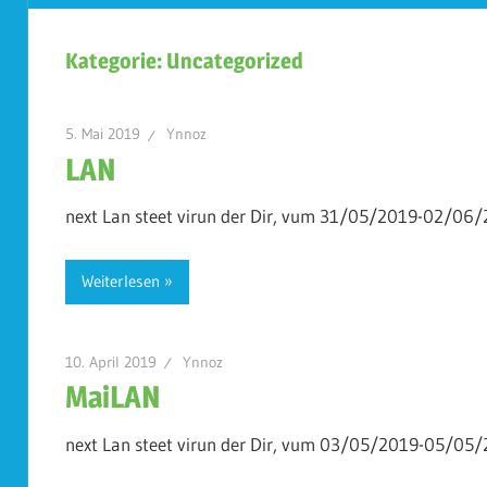
Koplescht
Kategorie:
Uncategorized
5. Mai 2019
Ynnoz
LAN
next Lan steet virun der Dir, vum 31/05/2019-02/06/2
Weiterlesen
10. April 2019
Ynnoz
MaiLAN
next Lan steet virun der Dir, vum 03/05/2019-05/05/2