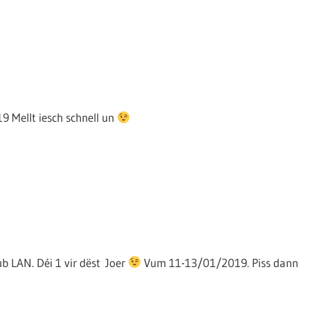
 Mellt iesch schnell un
b LAN. Déi 1 vir dëst Joer
Vum 11-13/01/2019. Piss dann